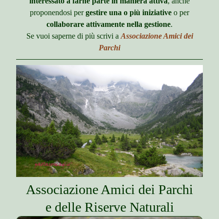
m
interessato a farne parte in maniera attiva
, anche
l
p
u
anni precedenti
e
d
e
proponendosi per
gestire una o più iniziative
o per
n
m
n
u
o
Contatti
collaborare attivamente nella gestione
.
e
c
p
n
h
Se vuoi saperne di più scrivi a
Associazione Amici dei
e
u
i
Mappa del sito
n
Parchi
l
c
d
h
m
i
e
l
n
d
u
m
e
n
u
Associazione Amici dei Parchi
e delle Riserve Naturali