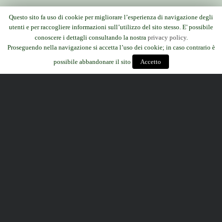
Questo sito fa uso di cookie per migliorare l’esperienza di navigazione degli
utenti e per raccogliere informazioni sull’utilizzo del sito stesso. E' possibile
conoscere i dettagli consultando la nostra
privacy policy
.
Proseguendo nella navigazione si accetta l’uso dei cookie; in caso contrario è
possibile abbandonare il sito
Accetto
Emma Bellini | Brescia
Mail:
amicideiparchi@gmail.com
Facebook:
Associazione Amici
dei Parchi
Web designer:
Stefano Bertoli
| Web content manager:
Emma
Bellini