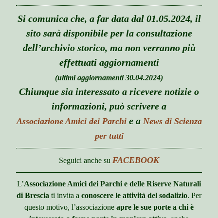
n
e
m
l
u
n
e
d
Associazione Amici
c
Si comunica che, a far data dal 01.05.2024, il
n
m
h
u
Museo di Scienze Naturali di Brescia
e
i
sito sarà disponibile per la consultazione
n
l
u
Gli amici di “Scienza per tutti”
dell’archivio storico, ma non verranno più
d
m
effettuati aggiornamenti
I Ghiacciai dell’Arco Alpino
e
n
(ultimi aggiornamenti 30.04.2024)
u
o
I rifugi
p
Chiunque sia interessato a ricevere notizie o
e
I Patriarchi della Natura
n
informazioni, può scrivere a
c
La biblioteca
h
e a
Associazione Amici dei Parchi
News di Scienza
i
o
Notizie e articoli
l
per tutti
p
d
e
m
o
Progetti
n
e
p
FACEBOOK
Seguici anche su
c
n
e
o
Convenzioni
h
u
n
p
i
c
e
Scuole-Programma
L’
Associazione Amici dei Parchi e delle Riserve Naturali
l
h
n
d
i
anno scolastico in corso
di Brescia
ti invita a
conoscere le attività del sodalizio
. Per
c
m
l
h
questo motivo, l’associazione
apre le sue porte a chi è
e
d
i
o
Archivio programmi
n