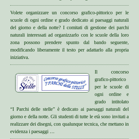
i
n
l
u
Gli amici di “Scienza per tutti”
d
Volete organizzare un concorso grafico-pittorico per le
m
u
scuole di ogni ordine e grado dedicato ai paesaggi naturali
I Ghiacciai dell’Arco Alpino
e
n
n
e
del giorno e della notte? I comitati di gestione dei parchi
u
o
I rifugi
m
naturali interessati ad organizzarlo con le scuole della loro
p
d
e
l
zona possono prendere spunto dal bando seguente,
I Patriarchi della Natura
n
i
modificando liberamente il testo per adattarlo alla propria
c
h
La biblioteca
h
c
iniziativa.
i
n
o
Notizie e articoli
l
e
p
d
p
Il concorso
e
m
Progetti
o
grafico-pittorico
n
e
c
n
per le scuole di
Progetto St.Ar.S.
h
u
ogni ordine e
i
Storia, Arte e Scienza
l
grado intitolato
d
Le buone pratiche
“I Parchi delle stelle” è dedicato ai paesaggi naturali del
m
e
giorno e della notte. Gli studenti di tutte le età sono invitati a
Le Buone pratiche culturali
n
realizzare dei disegni, con qualunque tecnica, che mettano in
u
Giornata nazionale
evidenza i paesaggi …
“Parchi delle stelle”