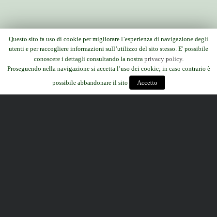
Questo sito fa uso di cookie per migliorare l’esperienza di navigazione degli
utenti e per raccogliere informazioni sull’utilizzo del sito stesso. E' possibile
conoscere i dettagli consultando la nostra
privacy policy
.
Proseguendo nella navigazione si accetta l’uso dei cookie; in caso contrario è
possibile abbandonare il sito
Accetto
Emma Bellini | Brescia
Mail:
amicideiparchi@gmail.com
Facebook:
Associazione Amici
dei Parchi
Web designer:
Stefano Bertoli
| Web content manager:
Emma