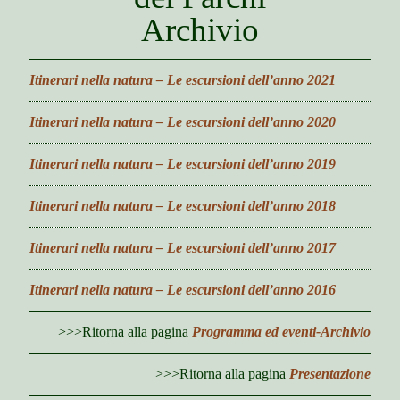
i
n
l
Archivio
u
Gli amici di “Scienza per tutti”
d
m
I Ghiacciai dell’Arco Alpino
e
n
Itinerari nella natura – Le escursioni dell’anno 2021
u
o
I rifugi
p
e
Itinerari nella natura – Le escursioni dell’anno 2020
I Patriarchi della Natura
n
c
La biblioteca
h
Itinerari nella natura – Le escursioni dell’anno 2019
u
i
n
o
Notizie e articoli
l
e
p
d
Itinerari nella natura – Le escursioni dell’anno 2018
m
e
m
o
Progetti
d
n
e
p
l
c
n
e
Itinerari nella natura – Le escursioni dell’anno 2017
o
Convenzioni
i
h
u
n
p
h
i
c
e
c
Scuole-Programma
l
Itinerari nella natura – Le escursioni dell’anno 2016
h
n
n
d
i
anno scolastico in corso
c
e
m
l
h
p
e
>>>Ritorna alla pagina
Programma ed eventi-Archivio
d
i
Archivio programmi
o
n
m
l
u
anni precedenti
e
d
>>>Ritorna alla pagina
Presentazione
n
m
u
Programma ed eventi-Archivio
e