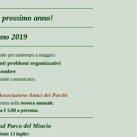
el prossimo anno!
nno 2019
volte per maltempo a maggio)
nti problemi organizzativi
ttembre
mente comunicato).
Associazione Amici dei Parchi
ientra nella
tessera annuale,
a € 5,00 a persona.
sul Parco del Mincio
bato 13 luglio
)