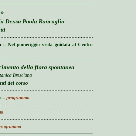
no
la Dr.ssa Paola Roncaglio
tti
ro – Nel pomeriggio visita guidata al Centro
scimento della flora spontanea
otanica Bresciana
nti del corso
a –
programma
ma
programma