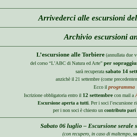
Arrivederci alle escursioni d
Archivio escursioni a
L’escursione alle Torbiere
(annullata due 
per sopraggiu
del corso “L’ABC di Natura ed Arte”
sabato 14 se
sarà recuperata
anzichè il 21 settembre (come precedente
programma
Ecco il
12 settembre
Iscrizione obbligatoria entro il
con mail a
Escursione aperta a tutti
. Per i soci l’escursione r
per i non soci è chiesto un
contributo pari 
Sabato 06 luglio – Escursione serale 
(con recupero, in caso di maltempo,
sa