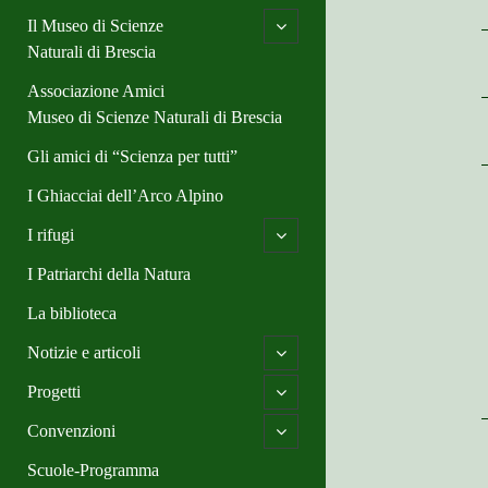
d
e
i
c
m
o
Il Museo di Scienze
n
l
h
e
p
u
d
i
Naturali di Brescia
n
e
m
l
u
n
e
d
Associazione Amici
c
n
m
h
u
Museo di Scienze Naturali di Brescia
e
i
n
l
u
Gli amici di “Scienza per tutti”
d
m
I Ghiacciai dell’Arco Alpino
e
n
u
o
I rifugi
p
e
I Patriarchi della Natura
n
c
La biblioteca
h
i
o
Notizie e articoli
l
p
d
e
m
o
Progetti
n
e
p
c
n
e
o
Convenzioni
h
u
n
p
i
c
e
Scuole-Programma
l
h
n