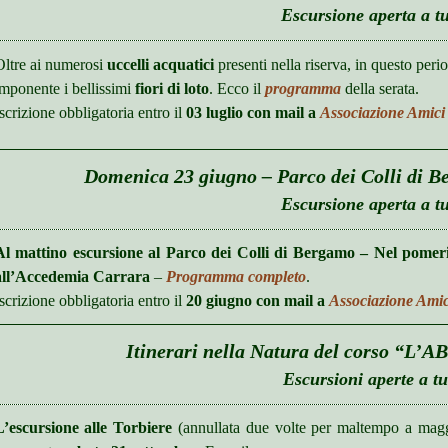
Escursione aperta a tu
Oltre ai numerosi
uccelli acquatici
presenti nella riserva, in questo peri
imponente i bellissimi
fiori di loto
. Ecco il
programma
della serata.
scrizione obbligatoria entro il
03 luglio con mail a
Associazione Amici
Domenica 23 giugno – Parco dei Colli di B
Escursione aperta a tu
Al mattino escursione al Parco dei Colli di Bergamo – Nel pomeri
all’Accedemia Carrara
–
Programma completo
.
scrizione obbligatoria entro il
20 giugno con mail a
Associazione Amic
Itinerari nella Natura del corso “L’A
Escursioni aperte a tu
L’escursione alle Torbiere
(annullata due volte per maltempo a mag