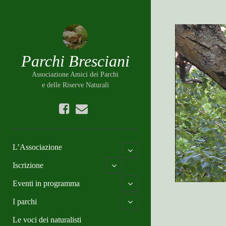
Parchi Bresciani
Associazione Amici dei Parchi
e delle Riserve Naturali
L’Associazione
o
p
o
Iscrizione
e
p
n
e
c
o
Eventi in programma
n
h
p
c
i
e
o
I parchi
h
l
n
p
i
d
c
e
Le voci dei naturalisti
l
m
h
n