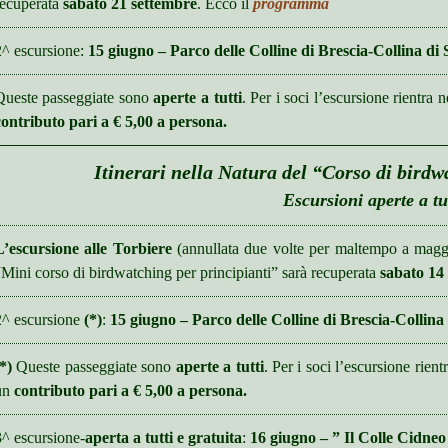
recuperata
sabato 21 settembre
. Ecco il
programma
2^ escursione:
15 giugno – Parco delle Colline di Brescia-Collina di
Queste passeggiate sono
aperte a tutti
. Per i soci l’escursione rientra 
contributo pari a € 5,00 a persona.
Itinerari nella Natura del “Corso di birdw
Escursioni aperte a tu
L’escursione alle Torbiere
(annullata due volte per maltempo a magg
“Mini corso di birdwatching per principianti” sarà recuperata
sabato 14
2^ escursione
(*)
:
15 giugno – Parco delle Colline di Brescia-Collina
*)
Queste passeggiate sono
aperte a tutti
. Per i soci l’escursione rient
un
contributo pari a € 5,00 a persona.
3^ escursione-
aperta a tutti e gratuita
:
16 giugno – ” Il Colle Cidneo