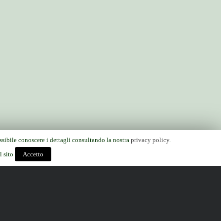
ossibile conoscere i dettagli consultando la nostra
privacy policy
.
l sito
Accetto
Mail:
amicideiparchi@gmail.com
Facebook:
Associazione Amici dei Parchi
anager:
Emma Bellini