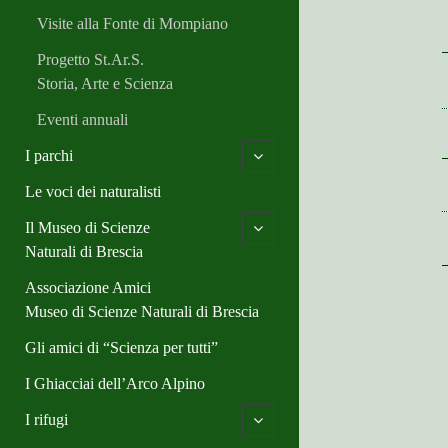
d
e
m
Visite alla Fonte di Mompiano
n
e
u
n
Progetto St.Ar.S.
u
Storia, Arte e Scienza
Eventi annuali
o
I parchi
p
e
Le voci dei naturalisti
n
c
o
Il Museo di Scienze
h
p
i
Naturali di Brescia
e
l
n
d
Associazione Amici
c
m
h
Museo di Scienze Naturali di Brescia
e
i
n
l
u
Gli amici di “Scienza per tutti”
d
m
I Ghiacciai dell’Arco Alpino
e
n
u
o
I rifugi
p