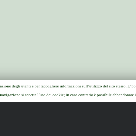
azione degli utenti e per raccogliere informazioni sull’utilizzo del sito stesso. E' p
avigazione si accetta l’uso dei cookie; in caso contrario è possibile abbandonare i
 | Brescia
Web designer:
Stefano Bertoli
| Web content m