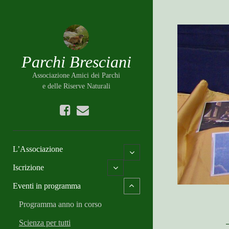
Parchi Bresciani
Associazione Amici dei Parchi
e delle Riserve Naturali
u
n
e
m
d
l
i
h
L’Associazione
o
c
p
n
o
Iscrizione
e
e
p
n
p
e
c
Eventi in programma
o
n
h
c
i
Programma anno in corso
h
l
i
d
Scienza per tutti
l
m