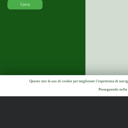
m
a
e
n
r
u
c
h
Questo sito fa uso di cookie per migliorare l’esperienza di navig
Proseguendo nella n
Emma Bellini